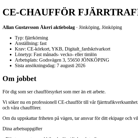
CE-CHAUFFÖR FJÄRRTRAF
Allan Gustavsson Åkeri aktiebolag
· Jönköping, Jönköping
Typ: fjärrkörning
Anställning: fast
Krav: CE-körkort, YKB, Digitalt_fardskrivarkort
Lönetyp: Fast månads- vecko- eller timlön
Arbetsplats: Godsvägen 3, 55650 JÖNKÖPING
Sista ansökningsdag: 7 augusti 2026
Om jobbet
För dig som ser chaufförsyrket som mer än ett arbete.
Vi söker nu en professionell CE-chaufför till vår fjärrtrafikverksamhe
och våra chaufförer.
Om du uppskattar friheten på vägen, tar ansvar för ditt ekipage och vill 
Dina arbetsuppgifter