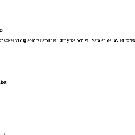
ts
ör söker vi dig som tar stolthet i ditt yrke och vill vara en del av ett fö
itet
ätts