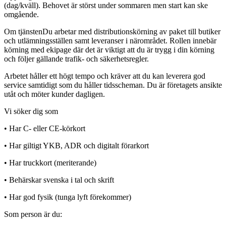
(dag/kväll). Behovet är störst under sommaren men start kan ske
omgående.
Om tjänstenDu arbetar med distributionskörning av paket till butiker
och utlämningsställen samt leveranser i närområdet. Rollen innebär
körning med ekipage där det är viktigt att du är trygg i din körning
och följer gällande trafik- och säkerhetsregler.
Arbetet håller ett högt tempo och kräver att du kan leverera god
service samtidigt som du håller tidsscheman. Du är företagets ansikte
utåt och möter kunder dagligen.
Vi söker dig som
• Har C- eller CE-körkort
• Har giltigt YKB, ADR och digitalt förarkort
• Har truckkort (meriterande)
• Behärskar svenska i tal och skrift
• Har god fysik (tunga lyft förekommer)
Som person är du: