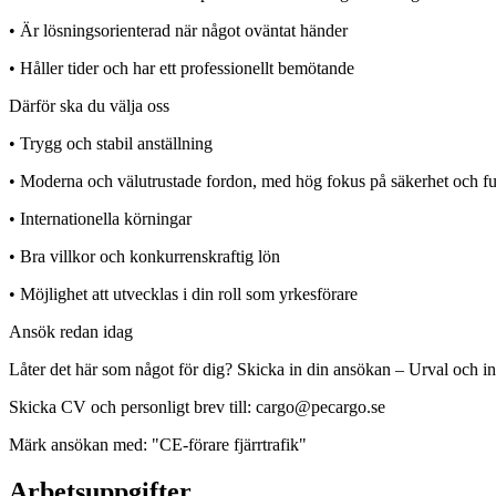
• Är lösningsorienterad när något oväntat händer
• Håller tider och har ett professionellt bemötande
Därför ska du välja oss
• Trygg och stabil anställning
• Moderna och välutrustade fordon, med hög fokus på säkerhet och f
• Internationella körningar
• Bra villkor och konkurrenskraftig lön
• Möjlighet att utvecklas i din roll som yrkesförare
Ansök redan idag
Låter det här som något för dig? Skicka in din ansökan – Urval och int
Skicka CV och personligt brev till: cargo@pecargo.se
Märk ansökan med: "CE-förare fjärrtrafik"
Arbetsuppgifter