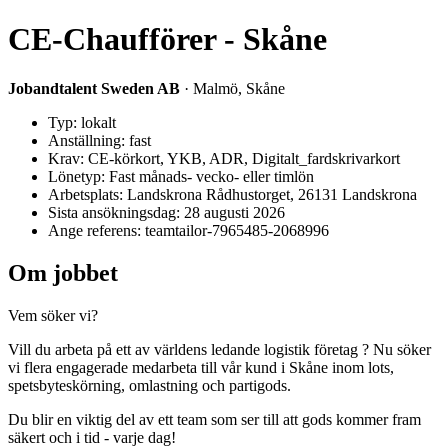
CE-Chaufförer - Skåne
Jobandtalent Sweden AB
· Malmö, Skåne
Typ: lokalt
Anställning: fast
Krav: CE-körkort, YKB, ADR, Digitalt_fardskrivarkort
Lönetyp: Fast månads- vecko- eller timlön
Arbetsplats: Landskrona Rådhustorget, 26131 Landskrona
Sista ansökningsdag: 28 augusti 2026
Ange referens: teamtailor-7965485-2068996
Om jobbet
Vem söker vi?
Vill du arbeta på ett av världens ledande logistik företag ? Nu söker
vi flera engagerade medarbeta till vår kund i Skåne inom lots,
spetsbyteskörning, omlastning och partigods.
Du blir en viktig del av ett team som ser till att gods kommer fram
säkert och i tid - varje dag!