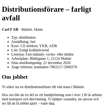
Distributionsförare – farligt
avfall
Carl F AB
· Malmö, Skåne
Typ: distribution
Anställning: fast
Krav: CE-körkort, YKB, ADR
Lön: Enligt kollektivavtal
Lönetyp: Fast månads- vecko- eller timlön
Arbetsplats: Blidögatan 1, 21124 Malmö
Sista ansökningsdag: 21 december 2026
Ange referens: teamtailor-7961217-2068376
Om jobbet
Vi söker nu en distributionsförare till vårt team i Malmö.
Hos oss blir du en del av ett familjeföretag som i över 130 år arbetat
med transport och återvinning. Vi hjälper varandra, tar ansvar och
ser till att få jobbet gjort – varje dag.