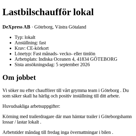
Lastbilschaufför lokal
DeXpress AB
· Göteborg, Västra Götaland
Typ: lokalt
Anställning: fast
Krav: CE-körkort
Lönetyp: Fast månads- vecko- eller timlön
Arbetsplats: Indiska Oceanen 4, 41834 GÖTEBORG
Sista ansökningsdag: 5 september 2026
Om jobbet
Vi söker nu efter chaufförer till vårt grymma team i Göteborg . Du
som säker skall ha härlig och positiv inställning till ditt arbete.
Huvudsakliga arbetsuppgifter:
Körning med trailerdragare där man hämtar trailer i Göteborgshamn
lossar / lastar lokalt .
Arbetstider måndag till fredag inga övernattningar i bilen .