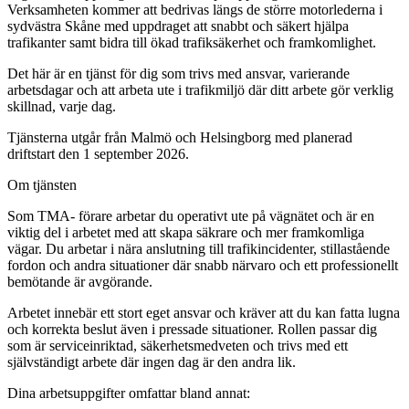
Verksamheten kommer att bedrivas längs de större motorlederna i
sydvästra Skåne med uppdraget att snabbt och säkert hjälpa
trafikanter samt bidra till ökad trafiksäkerhet och framkomlighet.
Det här är en tjänst för dig som trivs med ansvar, varierande
arbetsdagar och att arbeta ute i trafikmiljö där ditt arbete gör verklig
skillnad, varje dag.
Tjänsterna utgår från Malmö och Helsingborg med planerad
driftstart den 1 september 2026.
Om tjänsten
Som TMA- förare arbetar du operativt ute på vägnätet och är en
viktig del i arbetet med att skapa säkrare och mer framkomliga
vägar. Du arbetar i nära anslutning till trafikincidenter, stillastående
fordon och andra situationer där snabb närvaro och ett professionellt
bemötande är avgörande.
Arbetet innebär ett stort eget ansvar och kräver att du kan fatta lugna
och korrekta beslut även i pressade situationer. Rollen passar dig
som är serviceinriktad, säkerhetsmedveten och trivs med ett
självständigt arbete där ingen dag är den andra lik.
Dina arbetsuppgifter omfattar bland annat: