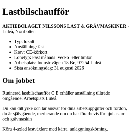
Lastbilschaufför
AKTIEBOLAGET NILSSONS LAST & GRÄVMASKINER
·
Luleå, Norrbotten
Typ: lokalt
Anställning: fast
Krav: CE-körkort
Lönetyp: Fast månads- vecko- eller timlön
Arbetsplats: Industrivägen 18 Be, 97254 Luleå
Sista ansökningsdag: 31 augusti 2026
Om jobbet
Rutinerad lastbilschaufför C E erhåller anställning tillträde
omgående. Arbetsplats Luleå.
Du kan ditt yrke och tar ansvar för dina arbetsuppgifter och fordon,
du är självgående, meriterande om du har förarbevis för hjullastare
och grävmaskin
Köra 4-axlad lastväxlare med kärra, anläggningskörning,